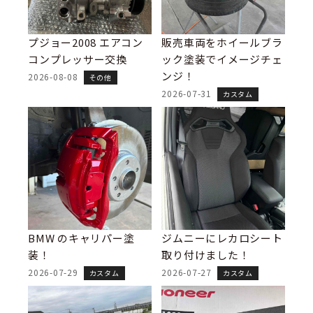
プジョー2008 エアコン
販売車両をホイールブラ
コンプレッサー交換
ック塗装でイメージチェ
ンジ！
2026-08-08
その他
2026-07-31
カスタム
BMW のキャリパー塗
ジムニーにレカロシート
装！
取り付けました！
2026-07-29
2026-07-27
カスタム
カスタム