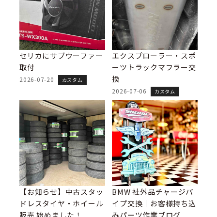
セリカにサブウーファー
エクスプローラー・スポ
取付
ーツトラックマフラー交
換
2026-07-20
カスタム
2026-07-06
カスタム
【お知らせ】中古スタッ
BMW 社外品チャージパ
ドレスタイヤ・ホイール
イプ交換｜お客様持ち込
販売 始めました！
みパーツ作業ブログ